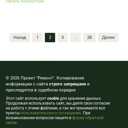
Читать полностью
Пагинация
Назад
1
2
3
…
28
Далее
записей
© 2026 Проект "Ремонт". Копирование
информации с сайта
строго запрещено
и
преследуется в судебном порядке
Этот сайт использует
cookie
для хранения данных.
Продолжая использовать сайт, вы даете свое согласие
на работу с этими файлами, а так же принимаете все
пункты
пользовательского соглашения
. При
возникновении вопросов пишите в
форму обратной
связи
.