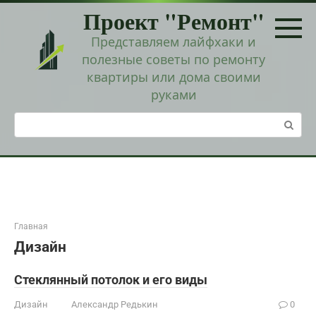
Перейти
Проект "Ремонт"
к
контенту
Представляем лайфхаки и
полезные советы по ремонту
квартиры или дома своими
руками
Поиск:
Главная
Дизайн
Стеклянный потолок и его виды
Дизайн
Александр Редькин
0