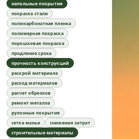
напольные покрытия
покраска стали
поликарбонатная пленка
полимерная покраска
порошковая покраска
продление срока
прочность конструкций
раскрой материала
расход материалов
расчет обрезков
ремонт металла
рулонные покрытия
сетка манье
снижение затрат
строительные материалы