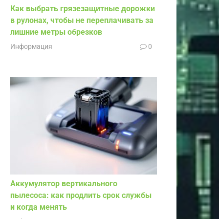
Как выбрать грязезащитные дорожки
в рулонах, чтобы не переплачивать за
лишние метры обрезков
Информация
0
Аккумулятор вертикального
пылесоса: как продлить срок службы
и когда менять