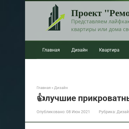
Перейти
Проект "Рем
к
контенту
Представляем лайфхак
квартиры или дома с
Главная
Дизайн
Квартира
Главная
»
Дизайн
👍лучшие прикроватны
Опубликовано:
08 Июн 2021
Рубрика:
Дизай