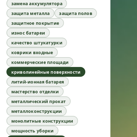
замена аккумулятора
защита металла
защита полов
защитное покрытие
износ батареи
качество штукатурки
коврики входные
коммерческие площади
криволинейные поверхности
литий-ионная батарея
мастерство отделки
металлический прокат
металлоконструкции
монолитные конструкции
мощность уборки