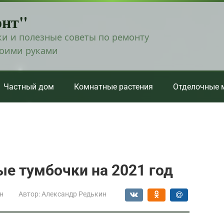
онт"
и и полезные советы по ремонту
воими руками
Частный дом
Комнатные растения
Отделочные 
е тумбочки на 2021 год
н
Автор:
Александр Редькин