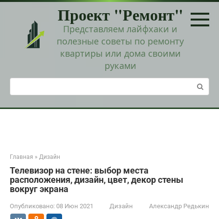
Перейти
Проект "Ремонт"
к
контенту
Представляем лайфхаки и
полезные советы по ремонту
квартиры или дома своими
руками
Поиск:
Главная
»
Дизайн
Телевизор на стене: выбор места
расположения, дизайн, цвет, декор стены
вокруг экрана
Опубликовано:
08 Июн 2021
Дизайн
Александр Редькин