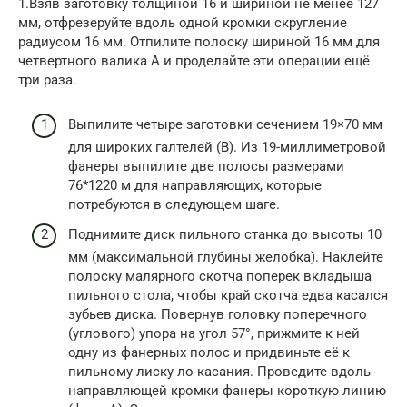
1.Взяв заготовку толщиной 16 и шириной не менее 127
мм, отфрезеруйте вдоль одной кромки скругление
радиусом 16 мм. Отпилите полоску шириной 16 мм для
четвертного валика А и проделайте эти операции ещё
три раза.
Выпилите четыре заготовки сечением 19×70 мм
для широких галтелей (В). Из 19-миллиметровой
фанеры выпилите две полосы размерами
76*1220 м для направляющих, которые
потребуются в следующем шаге.
Поднимите диск пильного станка до высоты 10
мм (максимальной глубины желобка). Наклейте
полоску малярного скотча поперек вкладыша
пильного стола, чтобы край скотча едва касался
зубьев диска. Повернув головку поперечного
(углового) упора на угол 57°, прижмите к ней
одну из фанерных полос и придвиньте её к
пильному лиску ло касания. Проведите вдоль
направляющей кромки фанеры короткую линию