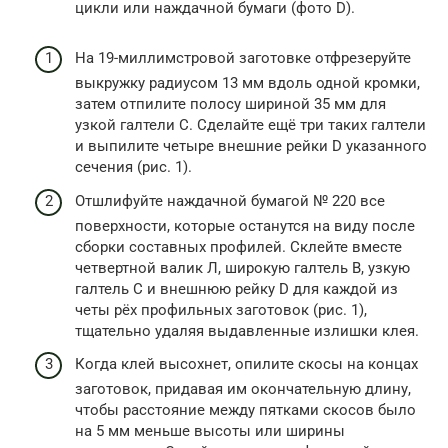
цикли или наждачной бумаги (фото D).
На 19-миллимстровой заготовке отфрезеруйте
выкружку радиусом 13 мм вдоль одной кромки,
затем отпилите полосу шириной 35 мм для
узкой галтели С. Сделайте ещё три таких галтели
и выпилите четыре внешние рейки D указанного
сечения (рис. 1).
Отшлифуйте наждачной бумагой № 220 все
поверхности, которые останутся на виду после
сборки составных профилей. Склейте вместе
четвертной валик Л, широкую галтель В, узкую
галтель С и внешнюю рейку D для каждой из
четы рёх профильных заготовок (рис. 1),
тщательно удаляя выдавленные излишки клея.
Когда клей высохнет, опилите скосы на концах
заготовок, придавая им окончательную длину,
чтобы расстояние между пятками скосов было
на 5 мм меньше высоты или ширины