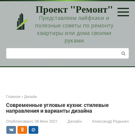
Перейти
Проект "Ремонт"
к
контенту
Представляем лайфхаки и
полезные советы по ремонту
квартиры или дома своими
руками
Поиск:
Главная
»
Дизайн
Современные угловые кухни: стилевые
направления и варианты дизайна
Опубликовано:
08 Июн 2021
Дизайн
Александр Редькин