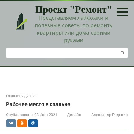
Перейти
Проект "Ремонт"
к
контенту
Представляем лайфхаки и
полезные советы по ремонту
квартиры или дома своими
руками
Поиск:
Главная
»
Дизайн
Рабочее место в спальне
Опубликовано:
08 Июн 2021
Дизайн
Александр Редькин