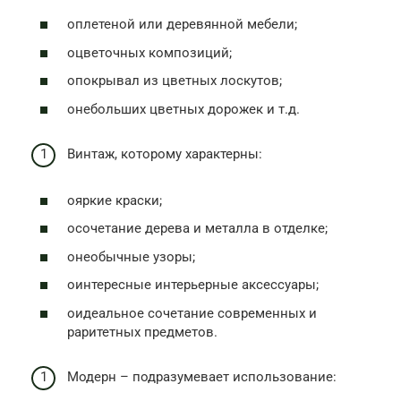
oплетеной или деревянной мебели;
oцветочных композиций;
oпокрывал из цветных лоскутов;
oнебольших цветных дорожек и т.д.
Винтаж, которому характерны:
oяркие краски;
oсочетание дерева и металла в отделке;
oнеобычные узоры;
oинтересные интерьерные аксессуары;
oидеальное сочетание современных и
раритетных предметов.
Модерн – подразумевает использование: