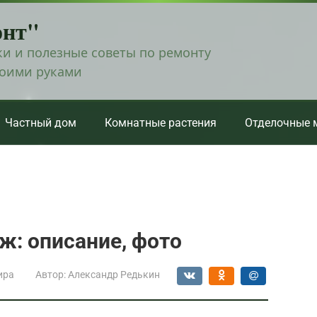
онт"
и и полезные советы по ремонту
воими руками
Частный дом
Комнатные растения
Отделочные 
ж: описание, фото
ира
Автор:
Александр Редькин