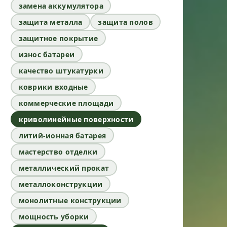
замена аккумулятора
защита металла
защита полов
защитное покрытие
износ батареи
качество штукатурки
коврики входные
коммерческие площади
криволинейные поверхности
литий-ионная батарея
мастерство отделки
металлический прокат
металлоконструкции
монолитные конструкции
мощность уборки