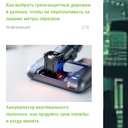
Как выбрать грязезащитные дорожки
в рулонах, чтобы не переплачивать за
лишние метры обрезков
Информация
0
Аккумулятор вертикального
пылесоса: как продлить срок службы
и когда менять