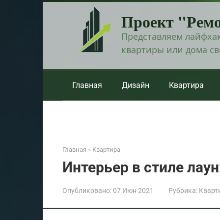
Перейти
Проект "Рем
к
контенту
Представляем лайфхак
квартиры или дома с
Главная
Дизайн
Квартира
Главная
»
Квартира
Интерьер в стиле лаун
Опубликовано:
07 Июн 2021
Рубрика:
Кварт