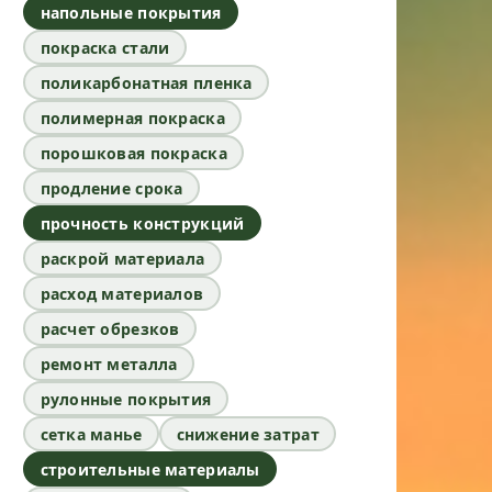
напольные покрытия
покраска стали
поликарбонатная пленка
полимерная покраска
порошковая покраска
продление срока
прочность конструкций
раскрой материала
расход материалов
расчет обрезков
ремонт металла
рулонные покрытия
сетка манье
снижение затрат
строительные материалы