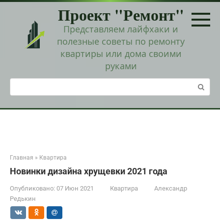
Перейти
Проект "Ремонт"
к
контенту
Представляем лайфхаки и
полезные советы по ремонту
квартиры или дома своими
руками
Поиск:
Главная
»
Квартира
Новинки дизайна хрущевки 2021 года
Опубликовано:
07 Июн 2021
Квартира
Александр
Редькин