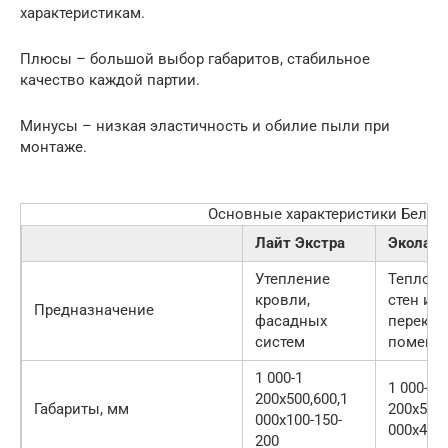
характеристикам.
Плюсы – большой выбор габаритов, стабильное
качество каждой партии.
Минусы – низкая эластичность и обилие пыли при
монтаже.
Основные характеристики Белте
Лайт Экстра
Эколайт
Утепление
Теплои
кровли,
стен и
Предназначение
фасадных
перекры
систем
помеще
1 000-1
1 000-1
200х500,600,1
Габариты, мм
200х500,
000х100-150-
000х40-2
200