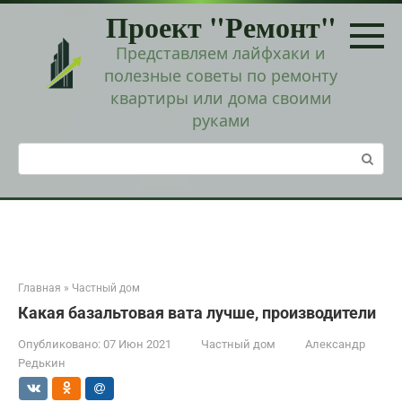
Перейти
Проект "Ремонт"
к
контенту
Представляем лайфхаки и
полезные советы по ремонту
квартиры или дома своими
руками
Поиск:
Главная
»
Частный дом
Какая базальтовая вата лучше, производители
Опубликовано:
07 Июн 2021
Частный дом
Александр
Редькин