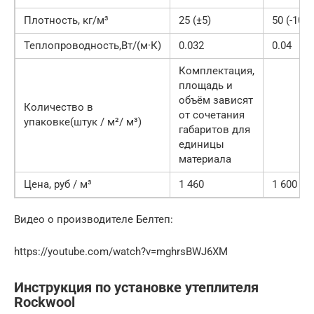
Плотность, кг/м³
25 (±5)
50 (-10, 
Теплопроводность,Вт/(м·К)
0.032
0.04
Комплектация,
площадь и
объём зависят
Количество в
от сочетания
упаковке(штук / м²/ м³)
габаритов для
единицы
материала
Цена, руб / м³
1 460
1 600
Видео о производителе Белтеп:
https://youtube.com/watch?v=mghrsBWJ6XM
Инструкция по установке утеплителя
Rockwool