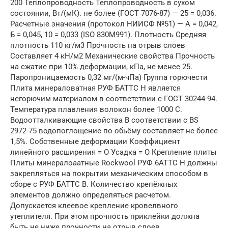
200 Теплопроводность Теплопроводность в сухом
состоянии, Вт/(мК). не более (ГОСТ 7076-87) — 25 = 0,036.
Расчетные значения (протокол НИИСФ №51) — А = 0,042,
Б = 0,045, 10 = 0,033 (ISO 830M991). Плотность Средняя
плотность 110 кг/м3 Прочность на отрыв слоев
Составляет 4 кН/м2 Механические свойства Прочность
на сжатие при 10% деформации, кПа, не менее 25.
Паропроницаемость 0,32 мг/(м-чПа) Группа горючести
Плита минераловатная РУФ БАТТС Н является
негорючим материалом в соответствии с ГОСТ 30244-94.
Температура плавления волокон более 1000 С.
Водоотталкивающие свойства В соответствии с BS
2972-75 водопоглощение по обьёму составляет не более
1,5%. Собственные деформации Коэффициент
линейного расширения = О Усадка = О Крепление плиты
Плиты минералоаатные Rockwool РУФ 6АТТС Н должны
закрепляться на покрытии механическим способом в
сборе с РУФ БАТТС В. Количество крепёжных
элементов должно определяться расчетом.
Допускается клеевое крепление кровелвного
утеплителя. При этом прочность приклейки должна
быть не ниже прочности на отрыв слоев