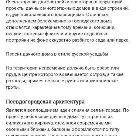
Очень хороши для застройки просторных территорий
проекты дачных многоэтажных домов в виде строений,
в духе николаевского классицизма. Отличным
дополнением белокаменного господского дома
становятся, характерные тому времени: конюшни,
псарни, гостевые флигели и другие подсобные
постройки на фоне аккуратно разбитого сада или парка.
Проект дачного дома в стиле русской усадьбы
На территории непременно должно быть озеро или
пруд, в центре которого возвышается остров, а также
ротонды, примечательные руины или живописные
гроты.
Псевдогородская архитектура
Является воплощением идеи слияния села и города. По
проекту небольшие дачные дома тут строятся из
силикатного кирпича, стеклятся современными
оконными блоками, балконы оформляются по типу
городских лоджий. План пространства дома также