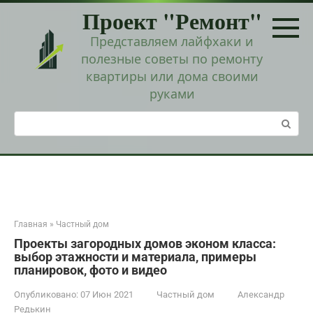
Перейти
Проект "Ремонт"
к
контенту
Представляем лайфхаки и
полезные советы по ремонту
квартиры или дома своими
руками
Поиск:
Главная
»
Частный дом
Проекты загородных домов эконом класса:
выбор этажности и материала, примеры
планировок, фото и видео
Опубликовано:
07 Июн 2021
Частный дом
Александр
Редькин