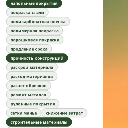
напольные покрытия
покраска стали
поликарбонатная пленка
полимерная покраска
порошковая покраска
продление срока
прочность конструкций
раскрой материала
расход материалов
расчет обрезков
ремонт металла
рулонные покрытия
сетка манье
снижение затрат
строительные материалы