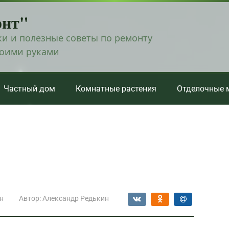
онт"
и и полезные советы по ремонту
воими руками
Частный дом
Комнатные растения
Отделочные 
н
Автор:
Александр Редькин