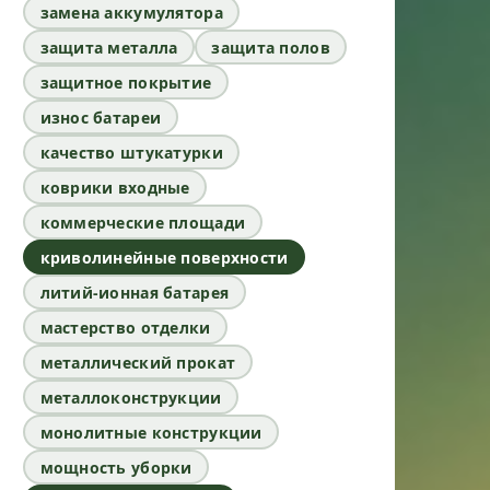
замена аккумулятора
защита металла
защита полов
защитное покрытие
износ батареи
качество штукатурки
коврики входные
коммерческие площади
криволинейные поверхности
литий-ионная батарея
мастерство отделки
металлический прокат
металлоконструкции
монолитные конструкции
мощность уборки