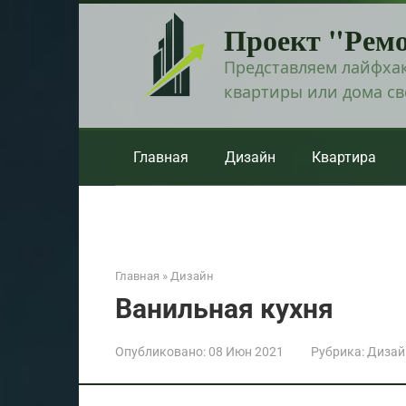
Перейти
Проект "Рем
к
контенту
Представляем лайфхак
квартиры или дома с
Главная
Дизайн
Квартира
Главная
»
Дизайн
Ванильная кухня
Опубликовано:
08 Июн 2021
Рубрика:
Дизай