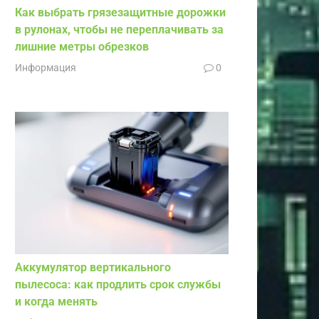
Как выбрать грязезащитные дорожки
в рулонах, чтобы не переплачивать за
лишние метры обрезков
Информация
0
Аккумулятор вертикального
пылесоса: как продлить срок службы
и когда менять