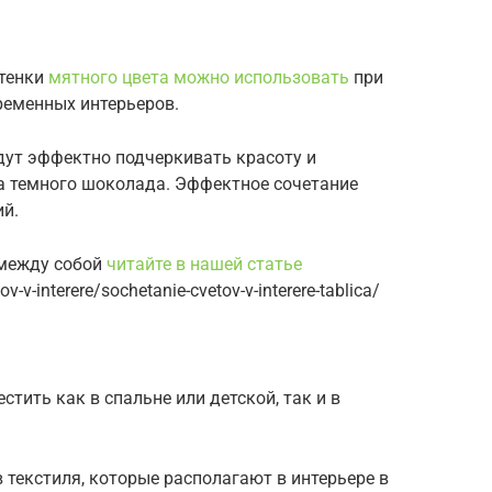
ттенки
мятного цвета можно использовать
при
временных интерьеров.
дут эффектно подчеркивать красоту и
а темного шоколада. Эффектное сочетание
ий.
 между собой
читайте в нашей статье
-v-interere/sochetanie-cvetov-v-interere-tablica/
тить как в спальне или детской, так и в
текстиля, которые располагают в интерьере в