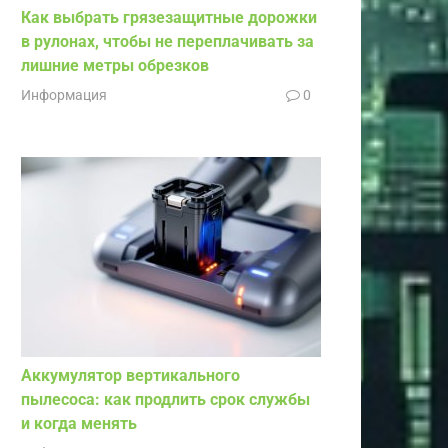
Как выбрать грязезащитные дорожки
в рулонах, чтобы не переплачивать за
лишние метры обрезков
Информация
0
Аккумулятор вертикального
пылесоса: как продлить срок службы
и когда менять