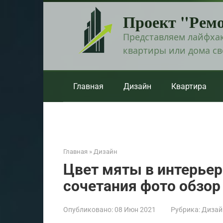
Перейти
Проект "Рем
к
контенту
Представляем лайфхак
квартиры или дома с
Главная
Дизайн
Квартира
Главная
»
Дизайн
Цвет мяты в интерьер
сочетания фото обзор
Опубликовано:
08 Июн 2021
Рубрика:
Дизай