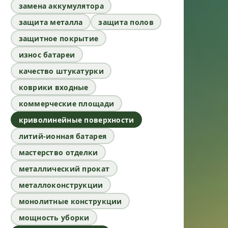
замена аккумулятора
защита металла
защита полов
защитное покрытие
износ батареи
качество штукатурки
коврики входные
коммерческие площади
криволинейные поверхности
литий-ионная батарея
мастерство отделки
металлический прокат
металлоконструкции
монолитные конструкции
мощность уборки