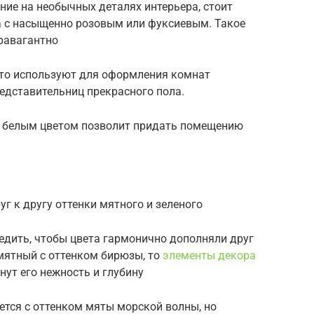
ние на необычных деталях интерьера, стоит
а с насыщенно розовым или фуксиевым. Такое
равагантно
сто используют для оформления комнат
едставительниц прекрасного пола.
м белым цветом позволит придать помещению
г к другу оттенки мятного и зеленого
едить, чтобы цвета гармонично дополняли друг
мятный с оттенком бирюзы, то
элементы декора
ут его нежность и глубину
ется с оттенком мяты морской волны, но