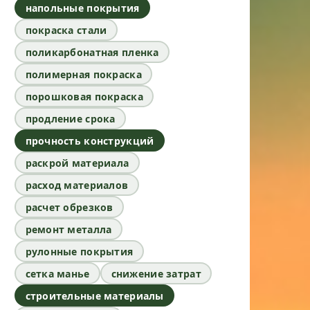
напольные покрытия
покраска стали
поликарбонатная пленка
полимерная покраска
порошковая покраска
продление срока
прочность конструкций
раскрой материала
расход материалов
расчет обрезков
ремонт металла
рулонные покрытия
сетка манье
снижение затрат
строительные материалы