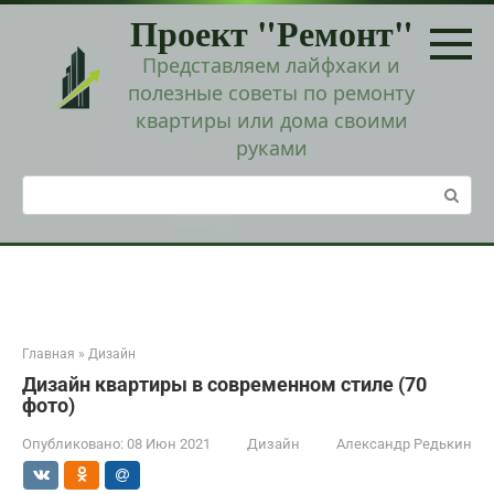
Перейти
Проект "Ремонт"
к
контенту
Представляем лайфхаки и
полезные советы по ремонту
квартиры или дома своими
руками
Поиск:
Главная
»
Дизайн
Дизайн квартиры в современном стиле (70
фото)
Опубликовано:
08 Июн 2021
Дизайн
Александр Редькин